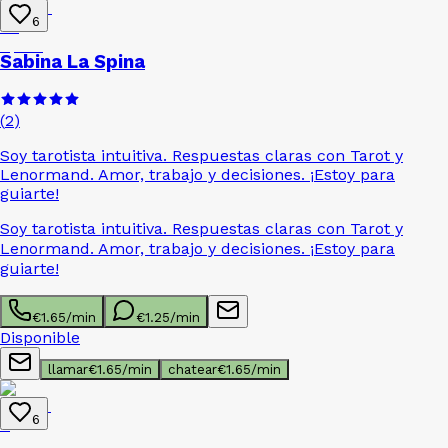
6
Sabina La Spina
(
2
)
Soy tarotista intuitiva. Respuestas claras con Tarot y
Lenormand. Amor, trabajo y decisiones. ¡Estoy para
guiarte!
Soy tarotista intuitiva. Respuestas claras con Tarot y
Lenormand. Amor, trabajo y decisiones. ¡Estoy para
guiarte!
€
1.65
/min
€
1.25
/min
Disponible
llamar
€
1.65
/min
chatear
€
1.65
/min
6