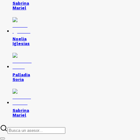
Sabrina
Mariel
Noelia
Iglesias
Palladia
Soria
Sabrina
Mariel