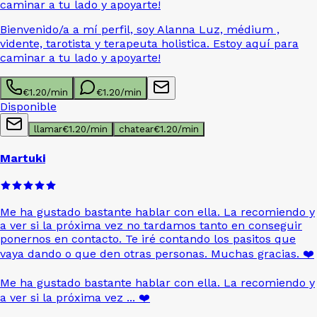
caminar a tu lado y apoyarte!
Bienvenido/a a mí perfil, soy Alanna Luz, médium ,
vidente, tarotista y terapeuta holistica. Estoy aquí para
caminar a tu lado y apoyarte!
€
1.20
/min
€
1.20
/min
Disponible
llamar
€
1.20
/min
chatear
€
1.20
/min
Martuki
Me ha gustado bastante hablar con ella. La recomiendo y
a ver si la próxima vez no tardamos tanto en conseguir
ponernos en contacto. Te iré contando los pasitos que
vaya dando o que den otras personas. Muchas gracias.
❤️
Me ha gustado bastante hablar con ella. La recomiendo y
a ver si la próxima vez ...
❤️