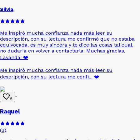
Silvia
Me inspiró mucha confianza nada más leer su
descripción, con su lectura me confirmó que no estaba
equivocada, es muy sincera y te dice las cosas tal cual,
no dudaría en volver a contactarla. Muchas gracias,
Lavanda!
❤️
Me inspiró mucha confianza nada más leer su
descripción, con su lectura me confi...
❤️
5
Raquel
(
3
)