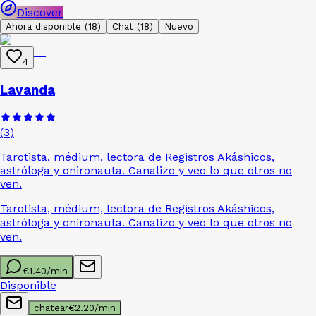
Discover
Ahora disponible
(18)
Chat
(18)
Nuevo
4
Lavanda
(
3
)
Tarotista, médium, lectora de Registros Akáshicos,
astróloga y onironauta. Canalizo y veo lo que otros no
ven.
Tarotista, médium, lectora de Registros Akáshicos,
astróloga y onironauta. Canalizo y veo lo que otros no
ven.
€
1.40
/min
Disponible
chatear
€
2.20
/min