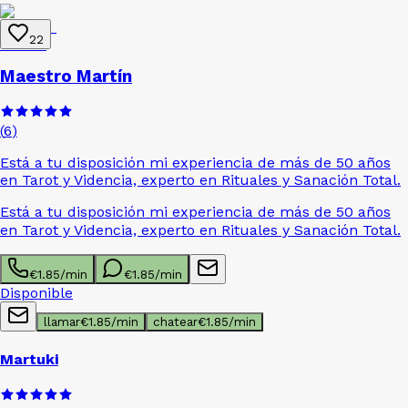
22
Maestro Martín
(
6
)
Está a tu disposición mi experiencia de más de 50 años
en Tarot y Videncia, experto en Rituales y Sanación Total.
Está a tu disposición mi experiencia de más de 50 años
en Tarot y Videncia, experto en Rituales y Sanación Total.
€
1.85
/min
€
1.85
/min
Disponible
llamar
€
1.85
/min
chatear
€
1.85
/min
Martuki