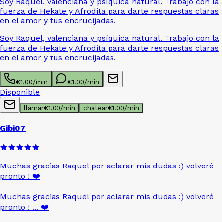
Soy Raquel, valenciana y psíquica natural. Trabajo con la
fuerza de Hekate y Afrodita para darte respuestas claras
en el amor y tus encrucijadas.
Soy Raquel, valenciana y psíquica natural. Trabajo con la
fuerza de Hekate y Afrodita para darte respuestas claras
en el amor y tus encrucijadas.
€
1.00
/min
€
1.00
/min
Disponible
llamar
€
1.00
/min
chatear
€
1.00
/min
Gibi07
Muchas gracias Raquel por aclarar mis dudas :) volveré
pronto !
❤️
Muchas gracias Raquel por aclarar mis dudas :) volveré
pronto ! ...
❤️