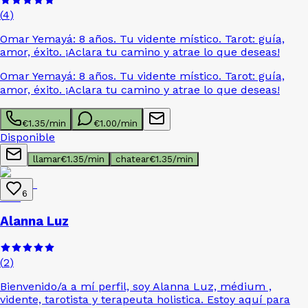
(
4
)
Omar Yemayá: 8 años. Tu vidente místico. Tarot: guía,
amor, éxito. ¡Aclara tu camino y atrae lo que deseas!
Omar Yemayá: 8 años. Tu vidente místico. Tarot: guía,
amor, éxito. ¡Aclara tu camino y atrae lo que deseas!
€
1.35
/min
€
1.00
/min
Disponible
llamar
€
1.35
/min
chatear
€
1.35
/min
6
Alanna Luz
(
2
)
Bienvenido/a a mí perfil, soy Alanna Luz, médium ,
vidente, tarotista y terapeuta holistica. Estoy aquí para