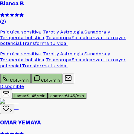
Bianca B
(
2
)
Psíquica sensitiva ,Tarot y Astrologia.Sanadora y
Terapeuta holistica,.Te acompaño a alcanzar tu mayor
potencial.Transforma tu vida!
Psíquica sensitiva ,Tarot y Astrologia.Sanadora y
Terapeuta holistica,.Te acompaño a alcanzar tu mayor
potencial.Transforma tu vida!
€
1.45
/min
€
1.45
/min
Disponible
llamar
€
1.45
/min
chatear
€
1.45
/min
2
OMAR YEMAYA