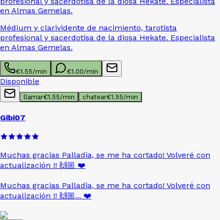
profesional y sacerdotisa de la diosa Hekate. Especialista
en Almas Gemelas.
Médium y clarividente de nacimiento, tarotista
profesional y sacerdotisa de la diosa Hekate. Especialista
en Almas Gemelas.
€
1.55
/min
€
1.00
/min
Disponible
llamar
€
1.55
/min
chatear
€
1.55
/min
Gibi07
Muchas gracias Palladia, se me ha cortado! Volveré con
actualización !! 🙌🏼
❤️
Muchas gracias Palladia, se me ha cortado! Volveré con
actualización !! 🙌🏼...
❤️